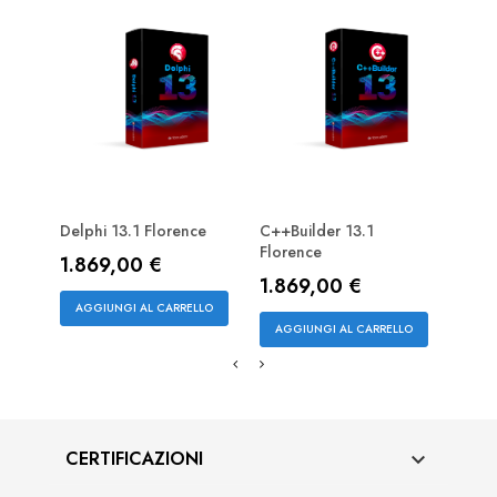
Delphi 13.1 Florence
C++Builder 13.1
RAD 
Florence
Flor
Prezzo
1.869,00 €
Prezzo
Pre
1.869,00 €
3.2
AGGIUNGI AL CARRELLO
AGGIUNGI AL CARRELLO
AGG
CERTIFICAZIONI
