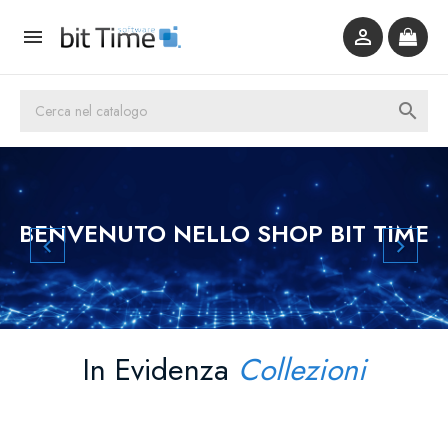



Precedente
Suc
BENVENUTO NELLO SHOP BIT TIME


In Evidenza
Collezioni