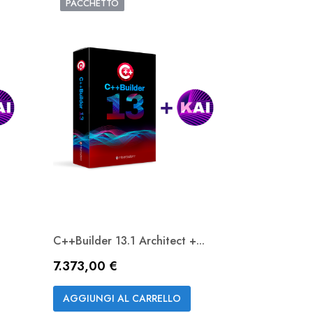
PACCHETTO
C++Builder 13.1 Architect +...
Prezzo
7.373,00 €
Anteprima

AGGIUNGI AL CARRELLO