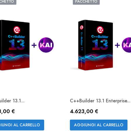
CHETTO
PACCHETTO
lder 13.1...
C++Builder 13.1 Enterprise...
zo
Prezzo
3,00 €
4.623,00 €
Anteprima
Anteprima


IUNGI AL CARRELLO
AGGIUNGI AL CARRELLO