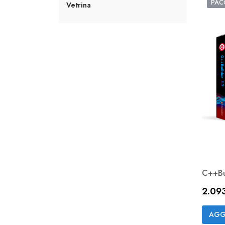
PAC
Vetrina
C++Bui
Prez
2.09
AGG