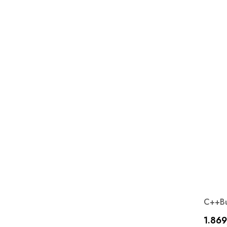
C++Bu
Prez
1.869