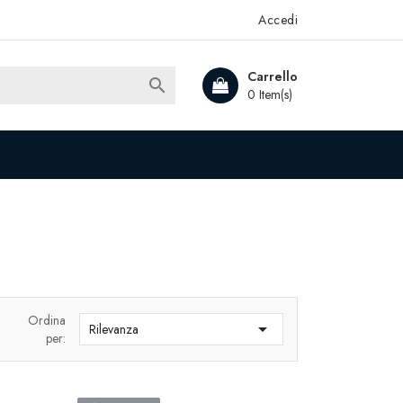
Accedi
Carrello

0 Item(s)
Ordina

Rilevanza
per: