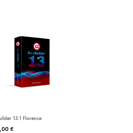
ilder 13.1 Florence
zo
,00 €
Anteprima
