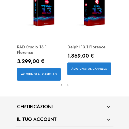
RAD Studio 13.1
Delphi 13.1 Florence
Inter
Florence
Prezzo
Prez
1.869,00 €
273
Prezzo
3.299,00 €
AGGIUNGI AL CARRELLO
AGGI
AGGIUNGI AL CARRELLO
CERTIFICAZIONI

IL TUO ACCOUNT
