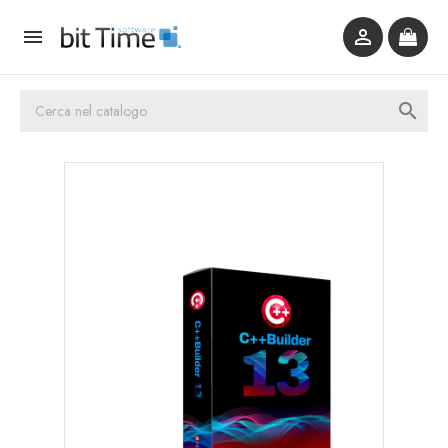


