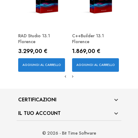
RAD Studio 13.1
C++Builder 13.1
Delph
Florence
Florence
Prez
1.86
Prezzo
Prezzo
3.299,00 €
1.869,00 €
AGGI
AGGIUNGI AL CARRELLO
AGGIUNGI AL CARRELLO
CERTIFICAZIONI

IL TUO ACCOUNT

© 2026 - Bit Time Software