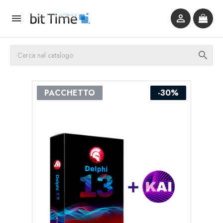



PACCHETTO
-30%