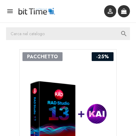



PACCHETTO
-25%